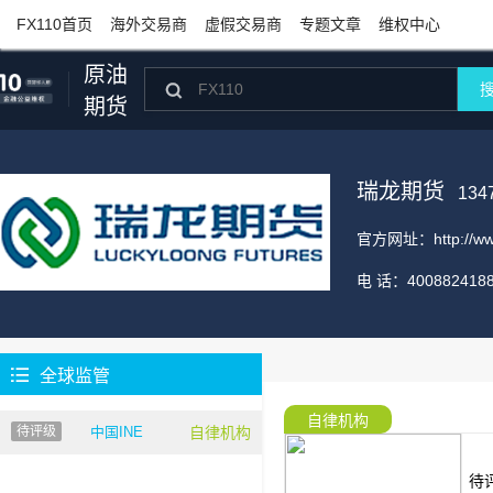
FX110首页
海外交易商
虚假交易商
专题文章
维权中心
原油

期货
瑞龙期货
134
官方网址：
http://w
电 话：
400882418

全球监管
自律机构
待评级
中国INE
自律机构
待