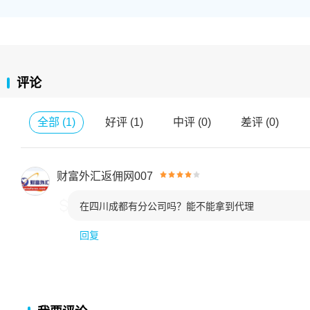
评论
全部
(
1
)
好评
(
1
)
中评
(
0
)
差评
(
0
)
财富外汇返佣网007

在四川成都有分公司吗？能不能拿到代理
回复