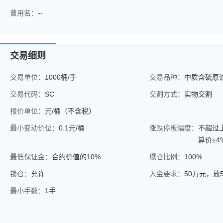
曾用名：
--
交易细则
交易单位：
1000桶/手
交易品种：
中质含硫原
交易代码：
SC
交割方式：
实物交割
报价单位：
元/桶（不含税）
最小变动价位：
0.1元/桶
涨跌停板幅度：
不超过
算价±4
最低保证金：
合约价值的10%
爆仓比例：
100%
锁仓：
允许
入金要求：
50万元，放
最小手数：
1手