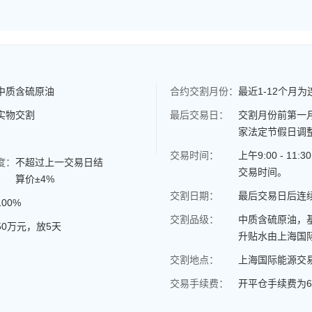
中质含硫原油
合约交割月份：
最近1-12个月
实物交割
最后交易日：
交割月份前第一
家法定节假日调
交易时间：
上午9:00 - 1
度：
不超过上一交易日结
交易时间。
算价±4%
交割日期：
最后交易日后连
100%
交割品级：
中质含硫原油，基
50万元，放5天
升贴水由上海国
交割地点：
上海国际能源交
交易手续费：
开平仓手续费为6