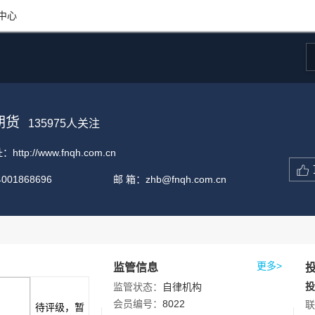
中心
期货
135975
人关注
址：
http://www.fnqh.com.cn
4001868696
邮 箱：
zhb@fnqh.com.cn
更多>
监管信息
投
监管状态：
自律机构
会员编号：
8022
联
待评级，暂