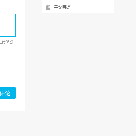
10
平安期货
可上传9张）
评论