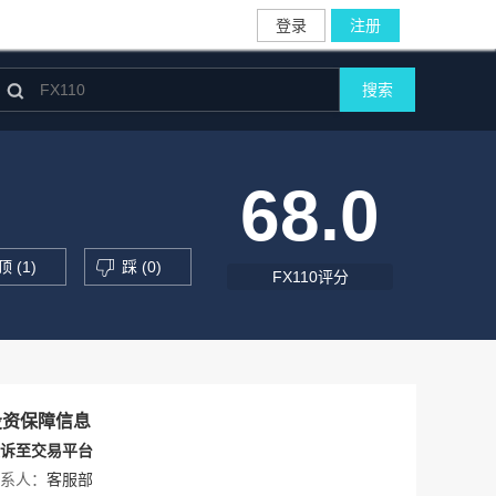
登录
注册

搜索
68.0
顶 (
1
)
踩 (
0
)
FX110评分
投资保障信息
诉至交易平台
系人：
客服部