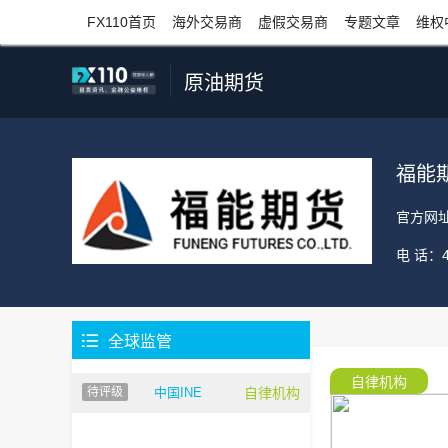
FX110首页
海外交易商
虚假交易商
专题文章
维权
原油期货
福能
官方网
电 话：

全球监管
自律机构
待评级
中国INE
自律机构