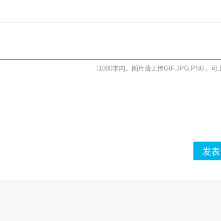
（1000字内。图片请上传GIF,JPG,PNG，
发表