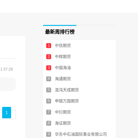
最新周排行榜
中信期货
1
中辉期货
2
中国海油
3
1:37:28
4
海通期货
5
混沌天成期货
6
申银万国期货
7
中衍期货
1
8
海证期货
9
华东中石油国际事业有限公司