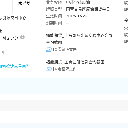
业务权限：
中质含硫原油
无评分
联
牌照类型：
国营交易所原油期货会员
联
生效时间：
2018-03-26
际能源交易中心
投
到期时间：
--
受
构
联
福能期货_上海国际能源交易中心会员
?
，暂无评分
联
查询截图
[查看证明文件]
中国
福能期货_工商注册信息查询截图
如何投诉交易商？
[查看证明文件]