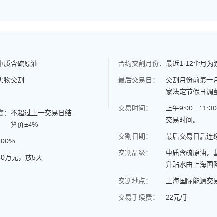
中质含硫原油
合约交割月份：
最近1-12个月
实物交割
最后交易日：
交割月份前第一
家法定节假日调
交易时间：
上午9:00 - 1
度：
不超过上一交易日结
交易时间。
算价±4%
交割日期：
最后交易日后连
100%
交割品级：
中质含硫原油，基
50万元，放5天
升贴水由上海国
交割地点：
上海国际能源交
交易手续费：
22元/手