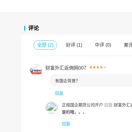
评论
全部
(
2
)
好评
(
1
)
中评
(
0
)
差
财富外汇返佣网007

有国企背景？
回复
正规国企期货公司开户
回复
财富外汇返
是的哦，，，
回复