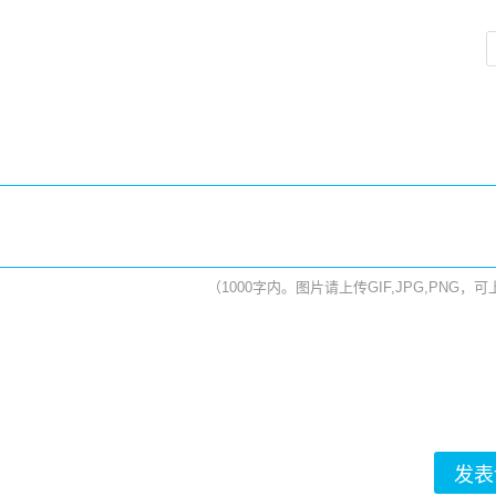
（1000字内。图片请上传GIF,JPG,PNG，
发表