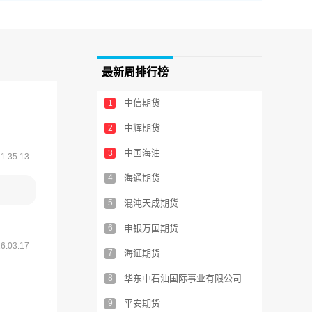
最新周排行榜
中信期货
1
中辉期货
2
中国海油
3
1:35:13
4
海通期货
5
混沌天成期货
6
申银万国期货
6:03:17
7
海证期货
8
华东中石油国际事业有限公司
9
平安期货