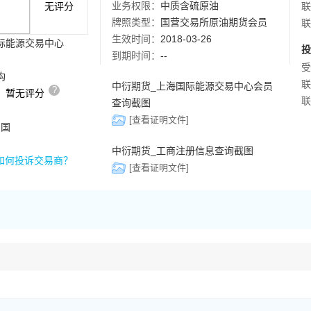
业务权限：
中质含硫原油
无评分
联
牌照类型：
国营交易所原油期货会员
联
生效时间：
2018-03-26
际能源交易中心
投
到期时间：
--
受
构
联
中衍期货_上海国际能源交易中心会员
?
，暂无评分
联
查询截图
[查看证明文件]
中国
中衍期货_工商注册信息查询截图
如何投诉交易商？
[查看证明文件]