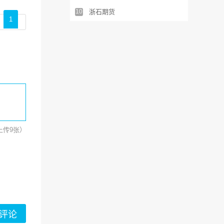
10
浙石期货
1
可上传9张）
评论