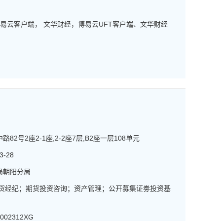
博易云客户端， 文华财经，博易云UFT客户端、文华财经
2号2座2-1座,2-2座7层,B2座一层108单元
3-28
局朝阳分局
期货经纪；期货投资咨询；资产管理；公开募集证劵投资基
0002312XG