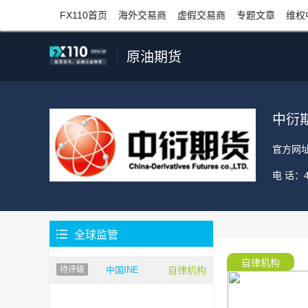
FX110首页
海外交易商
虚假交易商
专题文章
维权
原油期货
中衍
官方网
电 话：

全球监管
自律机构
待评级
中国INE
自律机构