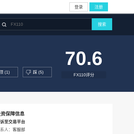
登录
注册

搜索
70.6
顶 (
1
)
踩 (
5
)
FX110评分
投资保障信息
诉至交易平台
系人：
客服部